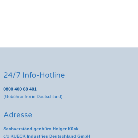
24/7 Info-Hotline
0800 400 88 401
(Gebührenfrei in Deutschland)
Adresse
Sachverständigenbüro Holger Kück
c/o
KUECK Industries Deutschland GmbH