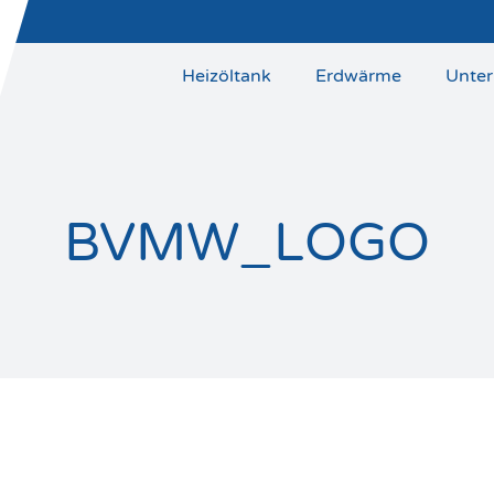
Heizöltank
Erdwärme
Unte
BVMW_LOGO