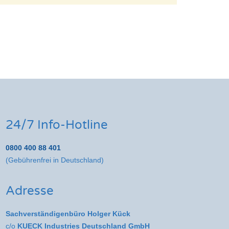
24/7 Info-Hotline
0800 400 88 401
(Gebührenfrei in Deutschland)
Adresse
Sachverständigenbüro Holger Kück
c/o
KUECK Industries Deutschland GmbH