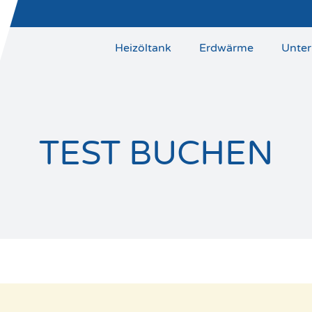
Heizöltank
Erdwärme
Unte
TEST BUCHEN